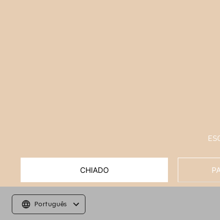
ES
CHIADO
P